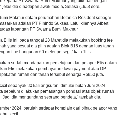
ah kepada PT Swarna Bumi Makmur yang dikenal dengan
jelas dia dihadapan awak media, Selasa (19/5) sore.
a Bumi Makmur dalam perumahan Botanica Resident sebagai
arkan adalah PT Pinindo Sukses. Lalu, kliennya Albert
petugas lapangan PT Swarna Bumi Makmur.
 Ellis ini, pada tanggal 28 Maret dia melakukan booking fee
umah yang sesuai dia pilih adalah Blok B15 dengan luas tanah
ngan tipe bangunan 60 meter persegi,” kata Titis.
renakan sudah mendapatkan persetujuan dari pelapor Elis dalam
akan Elis melakukan pembayaran down payment atau DP
sepakatan rumah dan tanah tersebut seharga Rp850 juta.
icil sebanyak 30 kali angsuran, dimulai bulan Juni 2024.
ta sebelum dilakukan pemasangan pondasi atas objek rumah
u. Jadi dia mengundang seorang pendeta,” tambah dia.
mber 2024, barulah terdapat komplain dari pihak pelapor yang
but kecil.