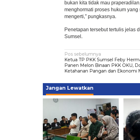
bukan kita tidak mau praperadilan,
menghormati proses hukum yang s
mengerti,” pungkasnya.
Penetapan tersebut tertulis jelas
Sumsel.
Navigasi
Pos sebelumnya
Ketua TP PKK Sumsel Feby Herm
pos
Panen Melon Binaan PKK OKU, D
Ketahanan Pangan dan Ekonomi 
Jangan Lewatkan