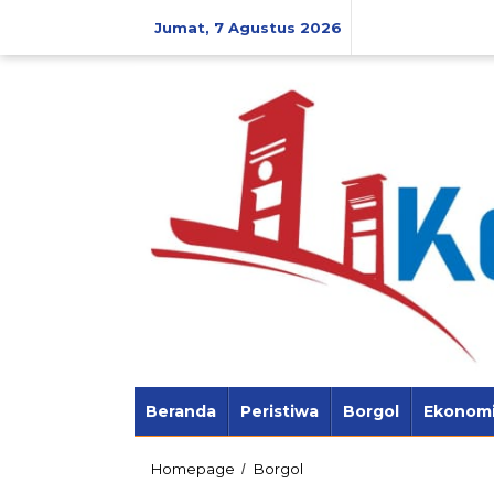
Lewati
ke
Jumat, 7 Agustus 2026
konten
Beranda
Peristiwa
Borgol
Ekonom
Ditetapkan
Homepage
Borgol
/
Tersangka