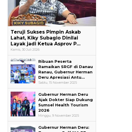
Teruji Sukses Pimpin Askab
Lahat, Kiky Subagio Dinilai
Layak jadi Ketua Asprov P…
Kamis, 30 Juli 2026
Ribuan Peserta
Ramaikan SRGF di Danau
Ranau, Gubernur Herman
Deru Apresiasi Antu…
Sabtu, 15 November 2025
Gubernur Herman Deru
Ajak Dokter Siap Dukung
Sumsel Health Tourism
i
2026
Minggu, 9 November 2025
Gubernur Herman Deru: