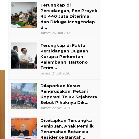
Terungkap di
Persidangan, Fee Proyek
Rp 440 Juta Diterima
dan Diduga Mengendap
d…
Jumat, 24 Juli 2026
Terungkap di Fakta
Persidangan Dugaan
Korupsi Perkimtan
Palembang, Hartono
Terim…
Selasa, 21 Juli 2026
Dilaporkan Kasus
Pengrusakan, Petani
Koperasi Teluk Sejahtera
Sebut Pihaknya Dik…
Jumat, 22 Mei 2026
Ditetapkan Tersangka
Penipuan, Anak Pemilik
Perumahan Botanica
Residence Bantah …