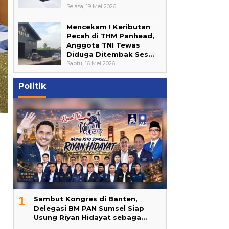
Selasa, 19 Mei 2026
Mencekam ! Keributan
Pecah di THM Panhead,
Anggota TNI Tewas
Diduga Ditembak Ses…
Sabtu, 16 Mei 2026
Politik
1
Sambut Kongres di Banten,
Delegasi BM PAN Sumsel Siap
Usung Riyan Hidayat sebaga…