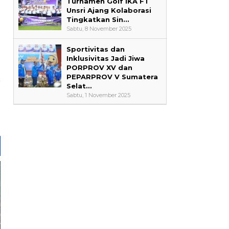
Turnamen Golf IKA FT
Unsri Ajang Kolaborasi
Tingkatkan Sin…
Sabtu, 8 November 2025
Sportivitas dan
Inklusivitas Jadi Jiwa
PORPROV XV dan
PEPARPROV V Sumatera
Selat…
a
Sabtu, 1 November 2025
a
a