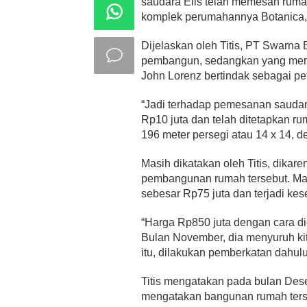
saudara Elis telah memesan rum
komplek perumahannya Botanica,” 
Dijelaskan oleh Titis, PT Swarn
pembangun, sedangkan yang memas
John Lorenz bertindak sebagai 
“Jadi terhadap pemesanan saudara
Rp10 juta dan telah ditetapkan r
196 meter persegi atau 14 x 14, de
Masih dikatakan oleh Titis, dika
pembangunan rumah tersebut. M
sebesar Rp75 juta dan terjadi ke
“Harga Rp850 juta dengan cara dic
Bulan November, dia menyuruh ki
itu, dilakukan pemberkatan dahul
Titis mengatakan pada bulan Dese
mengatakan bangunan rumah terse