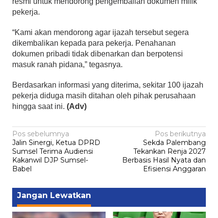
resmi untuk mendorong pengembalian dokumen milik
pekerja.
“Kami akan mendorong agar ijazah tersebut segera
dikembalikan kepada para pekerja. Penahanan
dokumen pribadi tidak dibenarkan dan berpotensi
masuk ranah pidana,” tegasnya.
Berdasarkan informasi yang diterima, sekitar 100 ijazah
pekerja diduga masih ditahan oleh pihak perusahaan
hingga saat ini.
(Adv)
Navigasi
Pos sebelumnya
Pos berikutnya
Jalin Sinergi, Ketua DPRD
Sekda Palembang
pos
Sumsel Terima Audiensi
Tekankan Renja 2027
Kakanwil DJP Sumsel-
Berbasis Hasil Nyata dan
Babel
Efisiensi Anggaran
Jangan Lewatkan