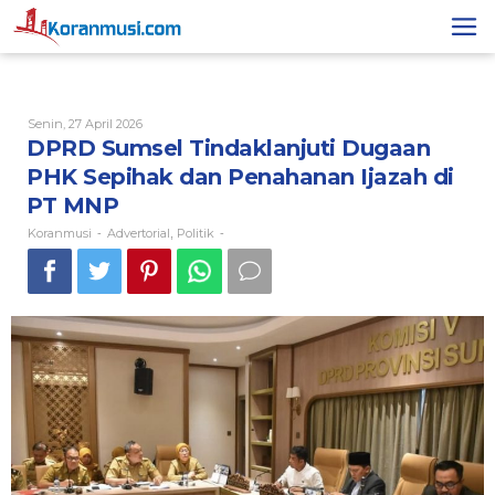
Lewati
ke
konten
Oleh
Senin, 27 April 2026
Koranmusi
DPRD Sumsel Tindaklanjuti Dugaan
PHK Sepihak dan Penahanan Ijazah di
PT MNP
Koranmusi
Advertorial
Politik
-
,
-