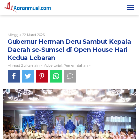
Lewati
ke
konten
Oleh
Minggu, 22 Maret 2026
Ahmad
Gubernur Herman Deru Sambut Kepala
Zulkarnain
Daerah se-Sumsel di Open House Hari
Kedua Lebaran
Ahmad Zulkarnain
Advertorial
Pemerintahan
-
,
-