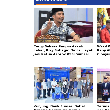
Teruji Sukses Pimpin Askab
Wakil 
Lahat, Kiky Subagio Dinilai Layak
Panji 
jadi Ketua Asprov PSSI Sumsel
Cipayu
Kunjungi Bank Sumsel Babel
Terima
Cabang Martapura, Komisi III
dan Pe