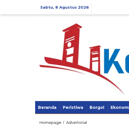
Lewati
ke
Sabtu, 8 Agustus 2026
konten
Beranda
Peristiwa
Borgol
Ekonom
Gubernur
Homepage
Advertorial
/
Herman