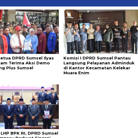
Ketua DPRD Sumsel Ilyas
Komisi I DPRD Sumsel Pantau
Alam Terima Aksi Demo
Langsung Pelayanan Adminduk
ng Plus Sumsel
di Kantor Kecamatan Kelekar
Muara Enim
 LHP BPK RI, DPRD Sumsel
mprov Perkuat Sinergi