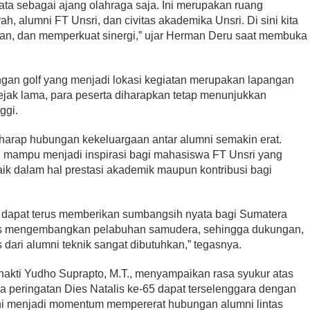
ata sebagai ajang olahraga saja. Ini merupakan ruang
h, alumni FT Unsri, dan civitas akademika Unsri. Di sini kita
asan, dan memperkuat sinergi,” ujar Herman Deru saat membuka
an golf yang menjadi lokasi kegiatan merupakan lapangan
sejak lama, para peserta diharapkan tetap menunjukkan
ggi.
erharap hubungan kekeluargaan antar alumni semakin erat.
an mampu menjadi inspirasi bagi mahasiswa FT Unsri yang
k dalam hal prestasi akademik maupun kontribusi bagi
 dapat terus memberikan sumbangsih nyata bagi Sumatera
okus mengembangkan pelabuhan samudera, sehingga dukungan,
 dari alumni teknik sangat dibutuhkan,” tegasnya.
Bhakti Yudho Suprapto, M.T., menyampaikan rasa syukur atas
 peringatan Dies Natalis ke-65 dapat terselenggara dengan
 ini menjadi momentum mempererat hubungan alumni lintas