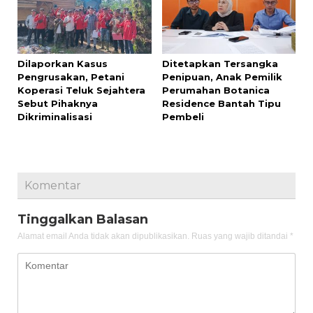
Dilaporkan Kasus
Ditetapkan Tersangka
Pengrusakan, Petani
Penipuan, Anak Pemilik
Koperasi Teluk Sejahtera
Perumahan Botanica
Sebut Pihaknya
Residence Bantah Tipu
Dikriminalisasi
Pembeli
Komentar
Tinggalkan Balasan
Alamat email Anda tidak akan dipublikasikan.
Ruas yang wajib ditandai
*