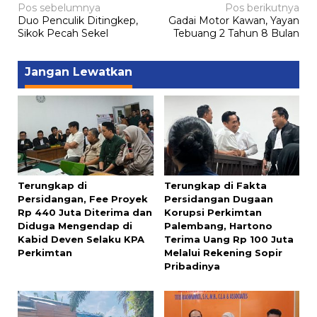
Navigasi
Pos sebelumnya
Pos berikutnya
Duo Penculik Ditingkep,
Gadai Motor Kawan, Yayan
pos
Sikok Pecah Sekel
Tebuang 2 Tahun 8 Bulan
Jangan Lewatkan
Terungkap di
Terungkap di Fakta
Persidangan, Fee Proyek
Persidangan Dugaan
Rp 440 Juta Diterima dan
Korupsi Perkimtan
Diduga Mengendap di
Palembang, Hartono
Kabid Deven Selaku KPA
Terima Uang Rp 100 Juta
Perkimtan
Melalui Rekening Sopir
Pribadinya