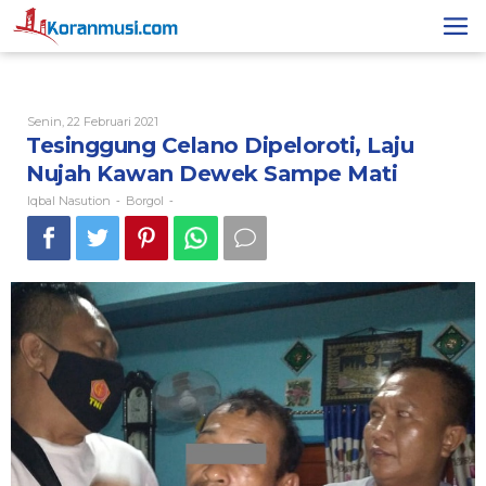
Lewati
ke
konten
Oleh
Senin, 22 Februari 2021
Iqbal
Tesinggung Celano Dipeloroti, Laju
Nasution
Nujah Kawan Dewek Sampe Mati
Iqbal Nasution
Borgol
-
-