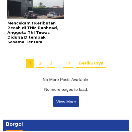
Mencekam ! Keributan
Pecah di THM Panhead,
Anggota TNI Tewas
Diduga Ditembak
Sesama Tentara‎
1
2
3
…
17
Berikutnya
No More Posts Available.
No more pages to load.
View More
Borgol